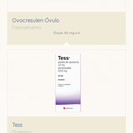
Ovocresulen Óvulo
Farbiopharma
Óvulo 90 mg x 6
Tess
Dyvenpro