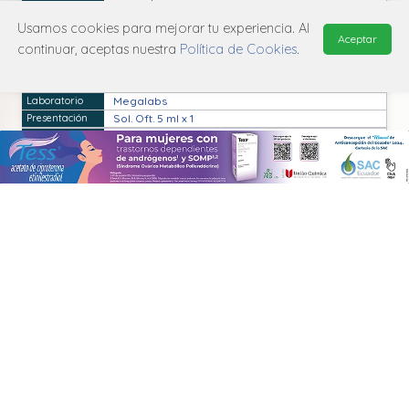
Cáps. 80 mg x 30
Usamos cookies para mejorar tu experiencia. Al
Vitaneurol
Aceptar
Bioindustria
continuar, aceptas nuestra
Política de Cookies
.
Jga. Prell. x 2 ml x 1
Xegrex LC
Megalabs
Sol. Oft. 5 ml x 1
You-Fit
PharmaBrand
Amp. Bebible 10 ml x 10
Zoptix
Bioindustria
Tab. Recub. 3 mg x 20
Entrevistas