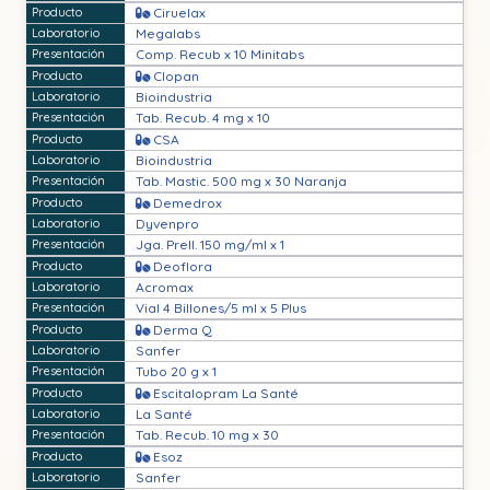
Ciruelax
Megalabs
Comp. Recub x 10 Minitabs
Clopan
Bioindustria
Tab. Recub. 4 mg x 10
CSA
Bioindustria
Tab. Mastic. 500 mg x 30 Naranja
Demedrox
Dyvenpro
Jga. Prell. 150 mg/ml x 1
Deoflora
Acromax
Vial 4 Billones/5 ml x 5 Plus
Derma Q
Sanfer
Tubo 20 g x 1
Escitalopram La Santé
La Santé
Tab. Recub. 10 mg x 30
Esoz
Sanfer