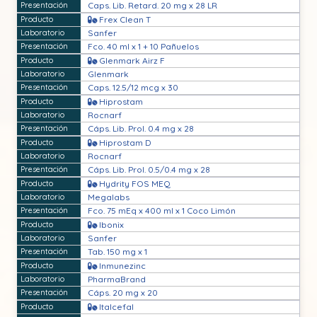
Caps. Lib. Retard. 20 mg x 28 LR
Frex Clean T
Sanfer
Fco. 40 ml x 1 + 10 Pañuelos
Glenmark Airz F
Glenmark
Caps. 12.5/12 mcg x 30
Hiprostam
Rocnarf
Cáps. Lib. Prol. 0.4 mg x 28
Hiprostam D
Rocnarf
Cáps. Lib. Prol. 0.5/0.4 mg x 28
Hydrity FOS MEQ
Megalabs
Fco. 75 mEq x 400 ml x 1 Coco Limón
Ibonix
Sanfer
Tab. 150 mg x 1
Inmunezinc
PharmaBrand
Cáps. 20 mg x 20
Italcefal