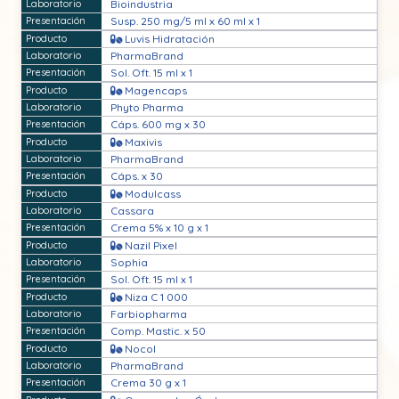
Bioindustria
Susp. 250 mg/5 ml x 60 ml x 1
Luvis Hidratación
PharmaBrand
Sol. Oft. 15 ml x 1
Magencaps
Phyto Pharma
Cáps. 600 mg x 30
Maxivis
PharmaBrand
Cáps. x 30
Modulcass
Cassara
Crema 5% x 10 g x 1
Nazil Pixel
Sophia
Sol. Oft. 15 ml x 1
Niza C 1 000
Farbiopharma
Comp. Mastic. x 50
Nocol
PharmaBrand
Crema 30 g x 1