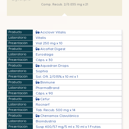
Comp. Recub. 2/0.035 mg x 21
Aciclovir Vitalis
Vitalis
Vial 250 mg x 10
Alcaflat Digest
Eurostaga
Cáps. x 30
Aquadran Drops
Sophia
Sol. Oft. 2/0.15% x 10 ml x 1
Binmune
PharmaBrand
Cáps. x 90
Cefur
Rocnarf
Tab. Recub. 500 mg x 14
Chenamox Clavulánico
Bioindustria
Susp 400/57 mg/5 ml x 70 ml x 1 Frutas