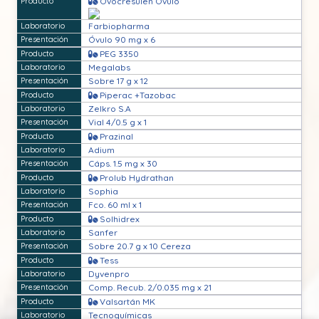
Ovocresulen Óvulo
Farbiopharma
Óvulo 90 mg x 6
PEG 3350
Megalabs
Sobre 17 g x 12
Piperac +Tazobac
Zelkro S.A
Vial 4/0.5 g x 1
Prazinal
Adium
Cáps. 1.5 mg x 30
Prolub Hydrathan
Sophia
Fco. 60 ml x 1
Solhidrex
Sanfer
Sobre 20.7 g x 10 Cereza
Tess
Dyvenpro
Comp. Recub. 2/0.035 mg x 21
Valsartán MK
Tecnoquímicas