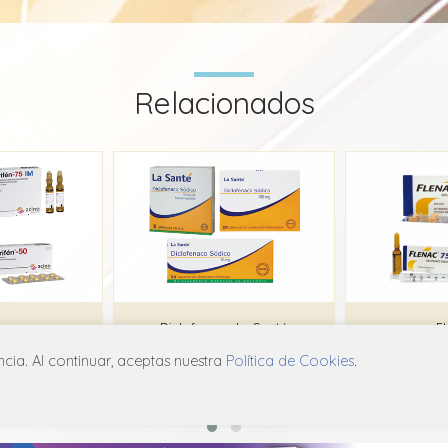
Relacionados
fen
Diclofenaco La Santé
F
ia. Al continuar, aceptas nuestra
Política de Cookies
.
o
La Santé
Pha
B05
M01A B05
M0