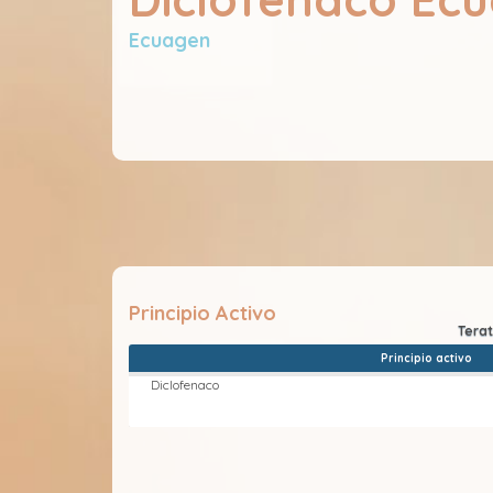
Ecuagen
Principio Activo
Principio activo
Diclofenaco