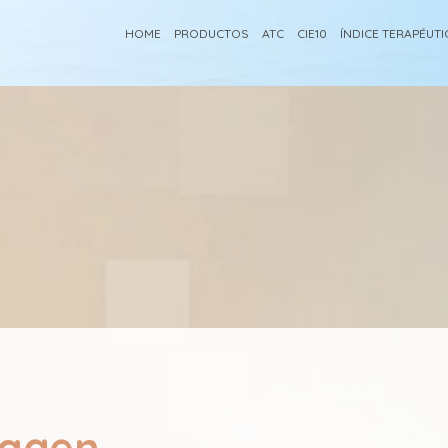
HOME
PRODUCTOS
ATC
CIE10
ÍNDICE TERAPÉUT
uagen