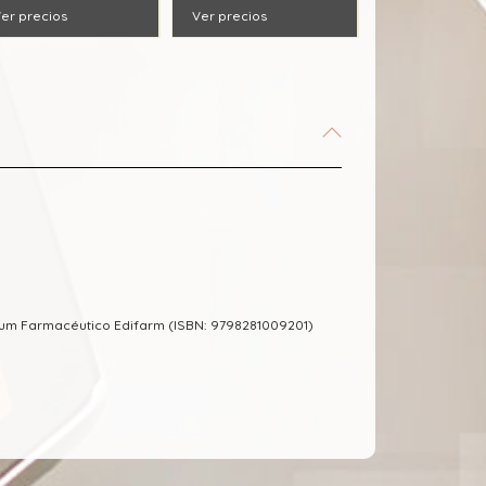
er precios
Ver precios
cum Farmacéutico Edifarm (ISBN: 9798281009201)