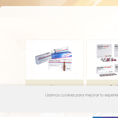
Artren
Beri
Usamos cookies para mejorar tu experienc
Merck
Acin
M01A B05
M01A 