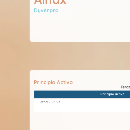
Dyvenpro
Principio Activo
Principio activo
Levosulpiride