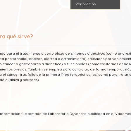
Ver precios
ra qué sirve?
ado para el tratamiento a corto plazo de síntomas digestivos (como anorexia
ea postprandial, eructos, diarrea o estreñimiento) causados por vaciamien
 cáncer o gastroparesia diabética) o funcionales (como trastornos ansios
mientos previos. También se emplea para controlar, de forma temporal, 
a el cáncer tras falla de la primera línea terapéutica, así como para tratar
da auditiva y náuseas).
a información fue tomada de Laboratorio Dyvenpro publicada en el Vadem