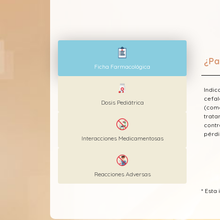
¿Pa
Ficha Farmacológica
Indic
cefal
Dosis Pediátrica
(como
trata
contr
pérdi
Interacciones Medicamentosas
Reacciones Adversas
* Est