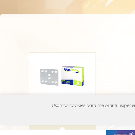
Usamos cookies para mejorar tu experienc
Gastina
FPC
A03F A07