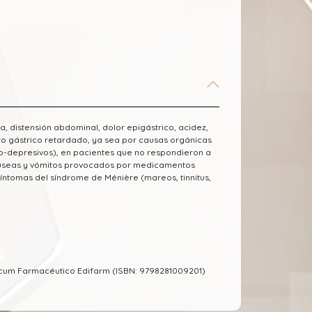
, distensión abdominal, dolor epigástrico, acidez,
to gástrico retardado, ya sea por causas orgánicas
o-depresivos), en pacientes que no respondieron a
náuseas y vómitos provocados por medicamentos
 síntomas del síndrome de Ménière (mareos, tinnitus,
ecum Farmacéutico Edifarm (ISBN: 9798281009201)