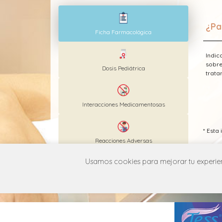
¿Pa
Ficha Farmacológica
Indic
sobre
Dosis Pediátrica
trata
Interacciones Medicamentosas
* Esta
Reacciones Adversas
Usamos cookies para mejorar tu experienc
MANUAL DE USUARIO
POLÍT