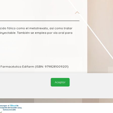
ácido fólico como el metotrexato, así como tratar
a inyectable. También se emplea por vía oral para
m Farmacéutico Edifarm (ISBN: 9798281009201)
Aceptar
© 2026, QuickMed de
Edifarm
. Todos los derechos reservados.