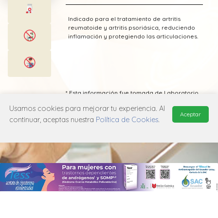
Indicado para el tratamiento de artritis
reumatoide y artritis psoriásica, reduciendo
inflamación y protegiendo las articulaciones.
* Esta información fue tomada de Laboratorio
Eurostaga publicada en el Vademecum
Usamos cookies para mejorar tu experiencia. Al
Farmacéutico Edifarm (ISBN: 9798281009201)
Aceptar
continuar, aceptas nuestra
Política de Cookies
.
MANUAL DE USUARIO
POLÍTICA DE PRIVACIDAD
POLÍTICA DE COOKIES
© 2026, QuickMed de
Edifarm
. Todos los derechos reservados.