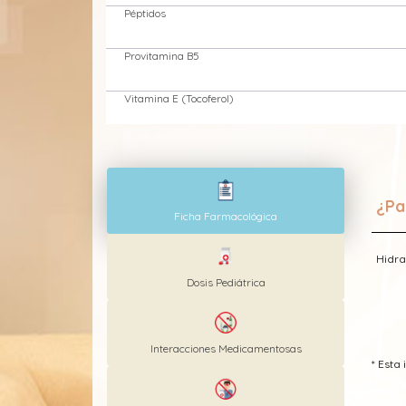
Péptidos
Provitamina B5
Vitamina E (Tocoferol)
¿Pa
Ficha Farmacológica
Hidra
Dosis Pediátrica
Interacciones Medicamentosas
* Est