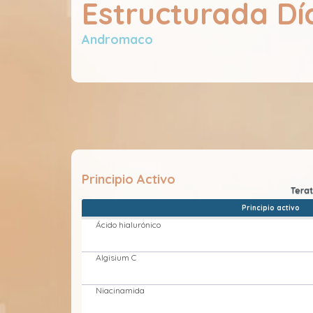
Estructurada Dí
Andromaco
Principio Activo
Principio activo
Ácido hialurónico
Algisium C
Niacinamida