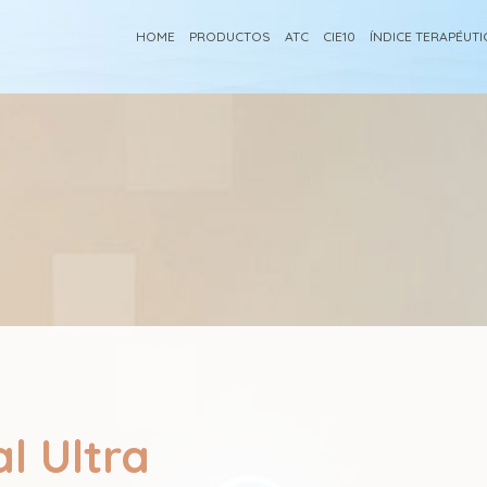
HOME
PRODUCTOS
ATC
CIE10
ÍNDICE TERAPÉUT
l Ultra