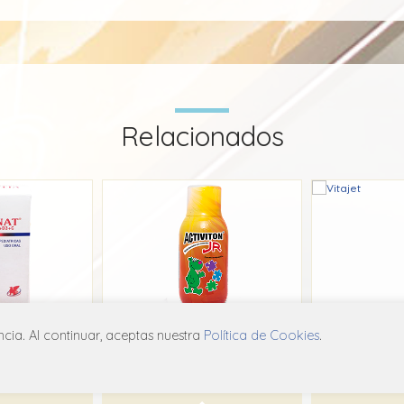
Relacionados
ia. Al continuar, aceptas nuestra
Política de Cookies
.
Nat
Activiton JR
V
 Chile
Eurofarma
Far
B01
A11A B01
A1