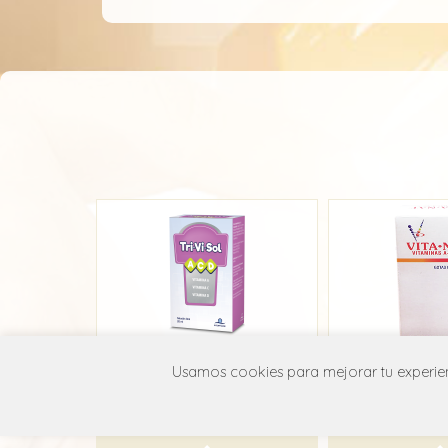
Usamos cookies para mejorar tu experienc
Trivisol
Vita-
Ethical Nutrition
Laboratorio
A11A B01
A11A 