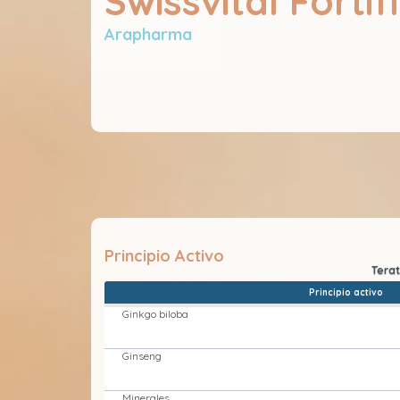
Swissvital Fortif
Arapharma
Principio Activo
Principio activo
Ginkgo biloba
Ginseng
Minerales