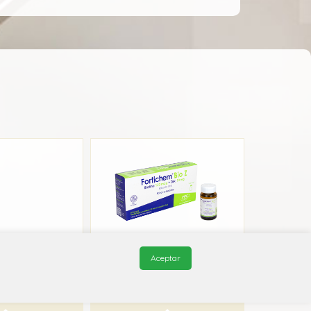
Aceptar
itajet
Fortichem Bio Z
biopharma
FPC
1A B01
A11A B01