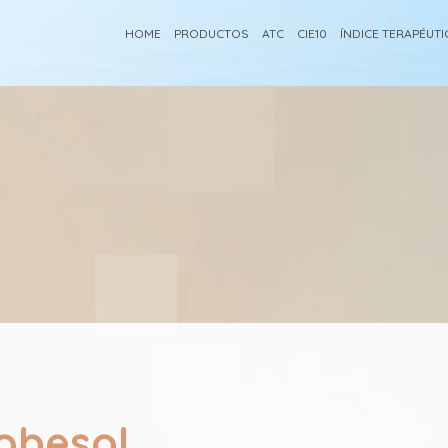
HOME
PRODUCTOS
ATC
CIE10
ÍNDICE TERAPÉUT
obesol