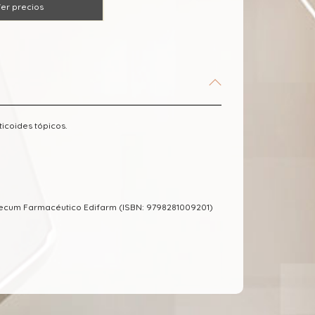
er precios
icoides tópicos.
mecum Farmacéutico Edifarm (ISBN: 9798281009201)