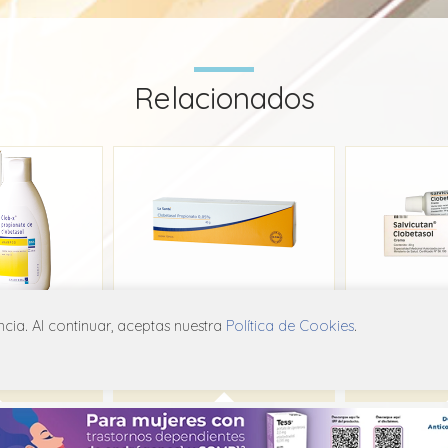
Relacionados
hampoo
Clobetasol Crema La Santé
Sal
ia. Al continuar, aceptas nuestra
Política de Cookies
.
ma
La Santé
B01
D07A B01
D0