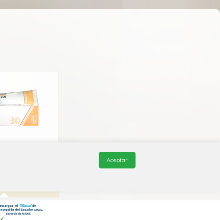
vicután
Aceptar
Lazar
7A B01