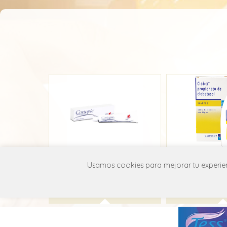
Cortopic
Clob-X S
Usamos cookies para mejorar tu experienc
Laboratorio Chile
Galder
D07A B01
D07A 