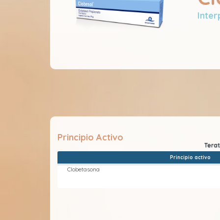
Inte
Principio Activo
Principio activo
Clobetasona