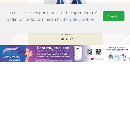
Usamos cookies para mejorar tu experiencia. Al
Aceptar
continuar, aceptas nuestra
Política de Cookies
.
Clavoxine
Julpharma
J01C R02
MANUAL DE USUARIO
POLÍTICA DE PRIVACIDAD
POLÍTICA DE COOKIES
© 2026, QuickMed de
Edifarm
. Todos los derechos reservados.