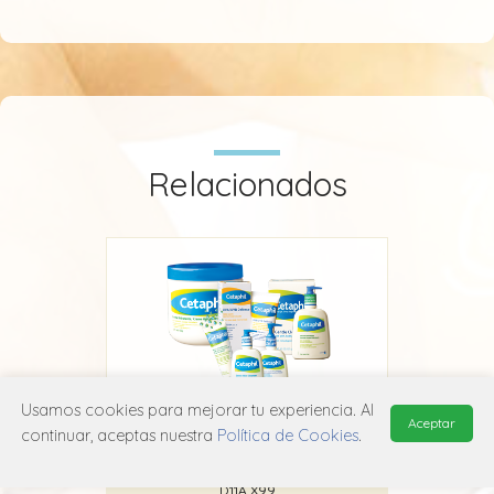
Relacionados
Usamos cookies para mejorar tu experiencia. Al
Aceptar
Cetaphil Gel y Loción Limpiadora
continuar, aceptas nuestra
Política de Cookies
.
Galderma
D11A X99