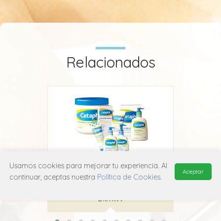
Relacionados
Usamos cookies para mejorar tu experiencia. Al
Aceptar
l
Cetaphil Gel y Loción Limpiadora
continuar, aceptas nuestra
Política de Cookies
.
Galderma
D11A X99