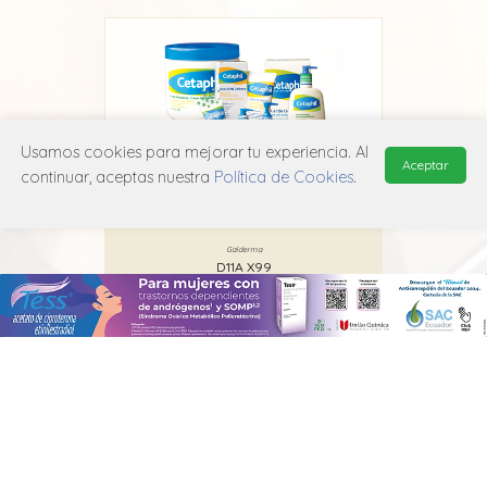
Usamos cookies para mejorar tu experiencia. Al
Aceptar
continuar, aceptas nuestra
Política de Cookies
.
l
Cetaphil Gel y Loción Limpiadora
Galderma
D11A X99
MANUAL DE USUARIO
POLÍTICA DE PRIVACIDAD
POLÍTICA DE COOKIES