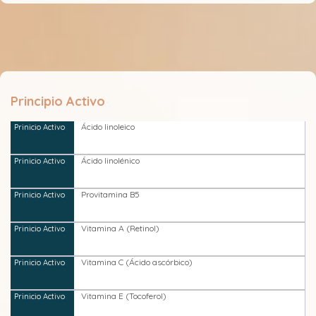
Principio Activo
Ácido linoleico
Ácido linolénico
Provitamina B5
Vitamina A (Retinol)
Vitamina C (Ácido ascórbico)
Vitamina E (Tocoferol)