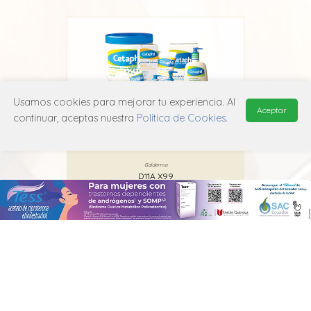
Usamos cookies para mejorar tu experiencia. Al
Aceptar
continuar, aceptas nuestra
Política de Cookies
.
Cetaphil Gel y Loción Limpiadora
Galderma
D11A X99
MANUAL DE USUARIO
POLÍTICA DE PRIVACIDAD
POLÍTICA DE COOKIES