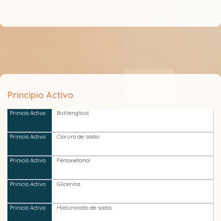
Principio Activo
Butilenglicol
Cloruro de sodio
Fenoxietanol
Glicerina
Hialuronato de sodio