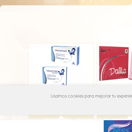
Mesames
Dall
Usamos cookies para mejorar tu experienc
Interpharm
Roddo
G03A A12
G03A 