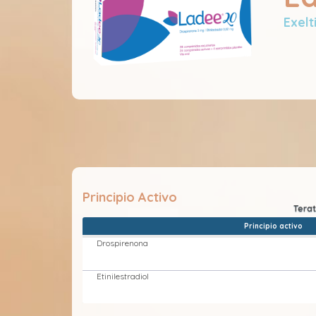
Exelt
Principio Activo
Principio activo
Drospirenona
Etinilestradiol