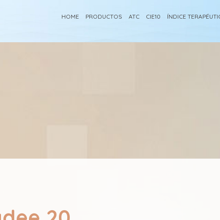
HOME
PRODUCTOS
ATC
CIE10
ÍNDICE TERAPÉUT
adee 20