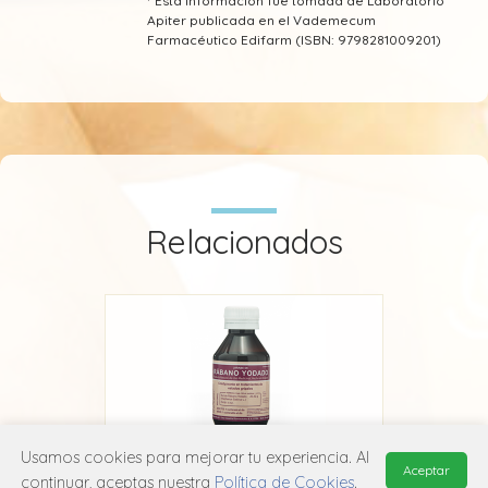
* Esta información fue tomada de Laboratorio
Apiter publicada en el Vademecum
Farmacéutico Edifarm (ISBN: 9798281009201)
Relacionados
Usamos cookies para mejorar tu experiencia. Al
Aceptar
continuar, aceptas nuestra
Política de Cookies
.
Montana
Jarabe de Rábano Yodado