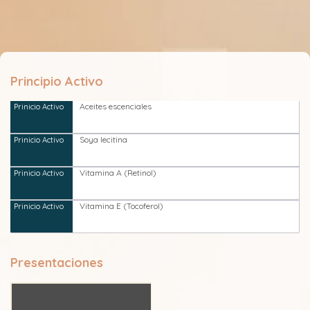
Principio Activo
Aceites escenciales
Soya lecitina
Vitamina A (Retinol)
Vitamina E (Tocoferol)
Presentaciones