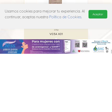
Usamos cookies para mejorar tu experiencia. Al
Aceptar
continuar, aceptas nuestra
Política de Cookies
.
Jarabe de Rábano Yodado
Cifsa
V03A X01
MANUAL DE USUARIO
POLÍTICA DE PRIVACIDAD
POLÍTICA DE COOKIES
© 2026, QuickMed de
Edifarm
. Todos los derechos reservados.