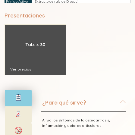
Extracto de raíz de Dipsaci
Presentaciones
extracto de raíz Gentianae Macrophyllae
Extracto de raíz Saposhnikovia
Tab. x 30
Extracto Suave de Etanol
Ver precios
¿Para qué sirve?
Alivia los síntomas de la osteoartrosis,
inflamación y dolores articulares