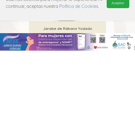
Aceptar
continuar, aceptas nuestra
Política de Cookies
.
Jarabe de Rábano Yodado
Cifsa
V03A X01
MANUAL DE USUARIO
POLÍTICA DE PRIVACIDAD
POLÍTICA DE COOKIES
© 2026, QuickMed de
Edifarm
. Todos los derechos reservados.