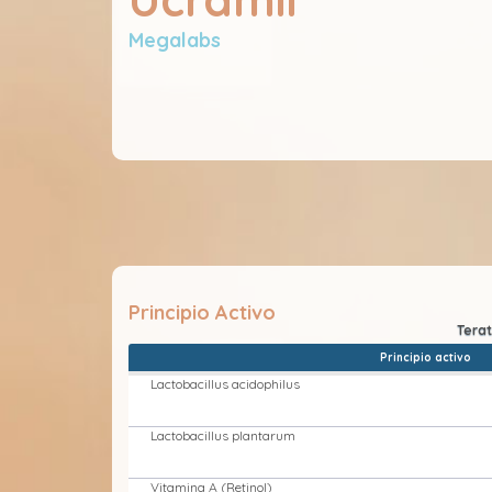
Megalabs
Principio Activo
Principio activo
Lactobacillus acidophilus
Lactobacillus plantarum
Vitamina A (Retinol)