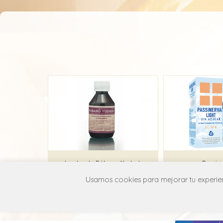
Jarabe de Rábano Yodado
Passin
Usamos cookies para mejorar tu experienc
Cifsa
Ecu
V03A X01
V03A 