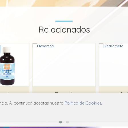
Relacionados
erval
Flexomotil
Sin
ia. Al continuar, aceptas nuestra
Política de Cookies
.
BioGenet
B
X01
V03A X01
V0