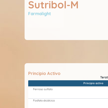
Sutribol-M
Farmalight
Principio Activo
Principio activo
Ferroso sulfato
Fosfato dicálcico