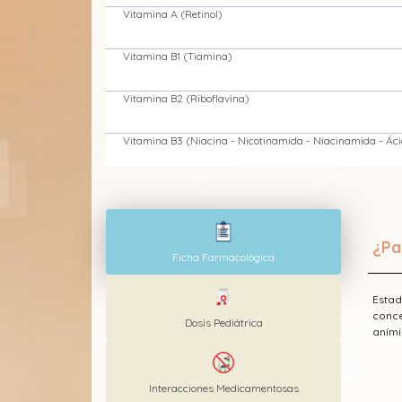
Vitamina A (Retinol)
Vitamina B1 (Tiamina)
Vitamina B2 (Riboflavina)
Vitamina B3 (Niacina - Nicotinamida - Niacinamida - Ácid
Vitamina B5 (Ácido Pantoténico)
Vitamina B6 (Piridoxina)
¿Pa
Ficha Farmacológica
Vitamina C (Ácido ascórbico)
Estad
Vitamina D3 (Colecalciferol)
conce
Dosis Pediátrica
aními
Interacciones Medicamentosas