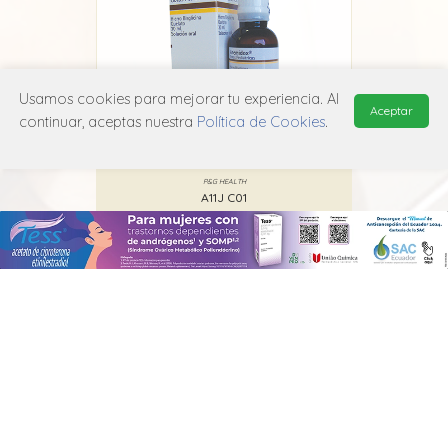
Usamos cookies para mejorar tu experiencia. Al
Aceptar
continuar, aceptas nuestra
Política de Cookies
.
Anemidox
P&G HEALTH
A11J C01
MANUAL DE USUARIO
POLÍTICA DE PRIVACIDAD
POLÍTICA DE COOKIES
© 2026, QuickMed de
Edifarm
. Todos los derechos reservados.