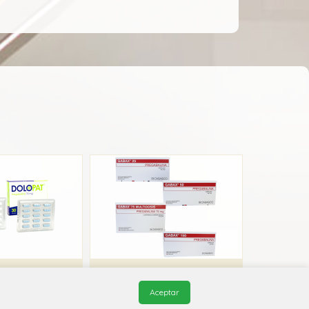
lopat
Gabax
Aceptar
industria
Casasco