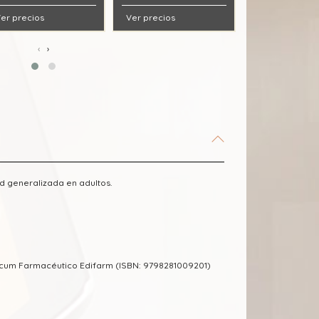
er precios
Ver precios
Ver precios
‹
›
d generalizada en adultos.
ecum Farmacéutico Edifarm (ISBN: 9798281009201)