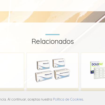
Relacionados
il
Plenica
Do
ia. Al continuar, aceptas nuestra
Política de Cookies
.
et
Interpharm
Bio