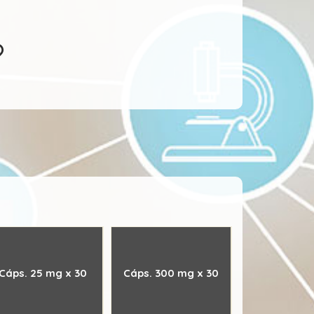
Cáps. 25 mg x 30
Cáps. 300 mg x 30
Cáps. 75 m