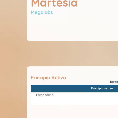
Martesia
Megalabs
Principio Activo
Principio activo
Pregabalina