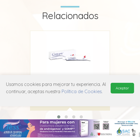
Relacionados
Usamos cookies para mejorar tu experiencia. Al
Cortopic
C
Aceptar
continuar, aceptas nuestra
Política de Cookies
.
Laboratorio Chile
D07A B01