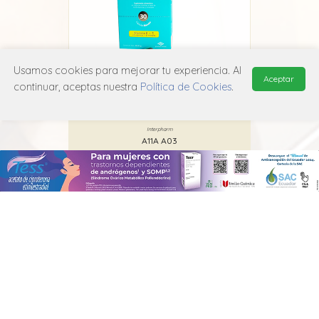
Usamos cookies para mejorar tu experiencia. Al
Aceptar
continuar, aceptas nuestra
Política de Cookies
.
Decavit M
Interpharm
A11A A03
MANUAL DE USUARIO
POLÍTICA DE PRIVACIDAD
POLÍTICA DE COOKIES
© 2026, QuickMed de
Edifarm
. Todos los derechos reservados.