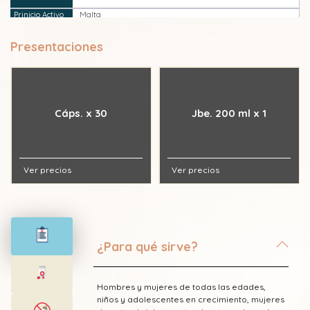
Malta
Presentaciones
Manganeso
Miel de abeja
Cáps. x 30
Jbe. 200 ml x 1
Vitamina B1 (Tiamina)
Vitamina B12 (Cianocobalamina)
Ver precios
Ver precios
Vitamina B2 (Riboflavina)
Vitamina B3 (Niacina - Nicotinamida - Niacinamida -
Ácido nicotínico - Vitamina PP)
¿Para qué sirve?
Vitamina B6 (Piridoxina)
Hombres y mujeres de todas las edades,
Yodo
niños y adolescentes en crecimiento, mujeres