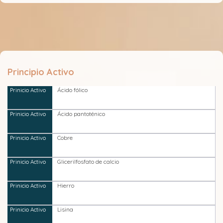
Principio Activo
Ácido fólico
Ácido pantoténico
Cobre
Glicerilfosfato de calcio
Hierro
Lisina