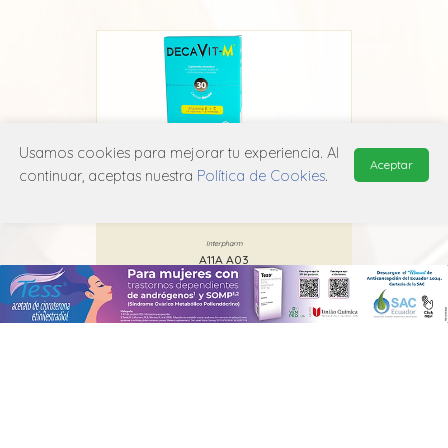
Usamos cookies para mejorar tu experiencia. Al
Aceptar
continuar, aceptas nuestra
Política de Cookies
.
be
Decavit M
Interpharm
A11A A03
MANUAL DE USUARIO
POLÍTICA DE PRIVACIDAD
POLÍTICA DE COOKIES