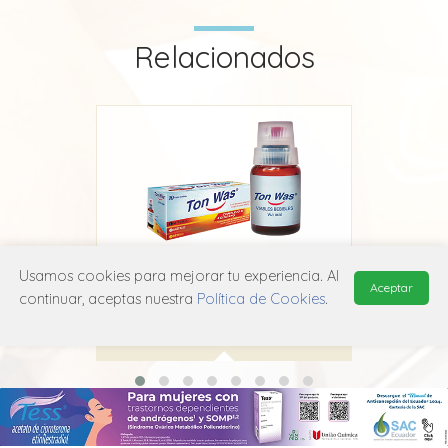
Relacionados
Usamos cookies para mejorar tu experiencia. Al
Ton-Was
Aceptar
continuar, aceptas nuestra
Política de Cookies
.
Dyvenpro
A11E X01