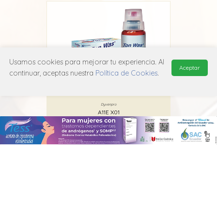
Usamos cookies para mejorar tu experiencia. Al
Aceptar
continuar, aceptas nuestra
Política de Cookies
.
Ton-Was
Dyvenpro
A11E X01
MANUAL DE USUARIO
POLÍTICA DE PRIVACIDAD
POLÍTICA DE COOKIES
© 2026, QuickMed de
Edifarm
. Todos los derechos reservados.