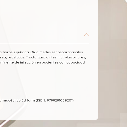
 la fibrosis quística. Oído medio-senosparanasales.
, prostatitis. Tracto gastrointestinal, vías biliares,
ro inminente de infección en pacientes con capacidad
Farmacéutico Edifarm (ISBN: 9798281009201)