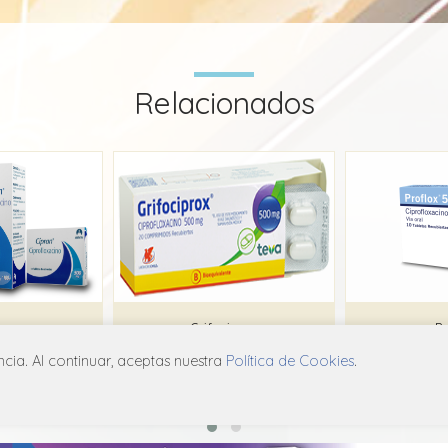
Relacionados
an
Grifociprox
Pr
ia. Al continuar, aceptas nuestra
Política de Cookies
.
rma
Laboratorio Chile
In
A02
J01M A02
J0