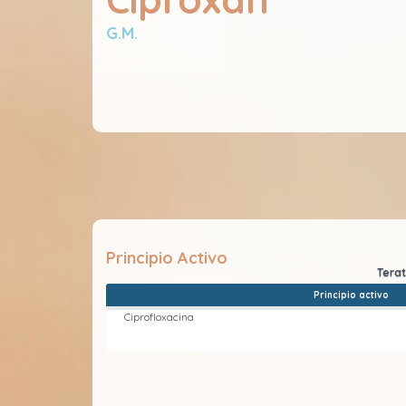
G.M.
Principio Activo
Principio activo
Ciprofloxacina