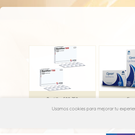
Bactiflox 500-750
Cipr
Usamos cookies para mejorar tu experienc
Acino
Julpha
J01M A02
J01M 