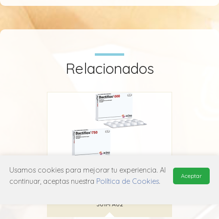
Relacionados
Usamos cookies para mejorar tu experiencia. Al
Aceptar
ile
Bactiflox 500-750
continuar, aceptas nuestra
Política de Cookies
.
Acino
J01M A02