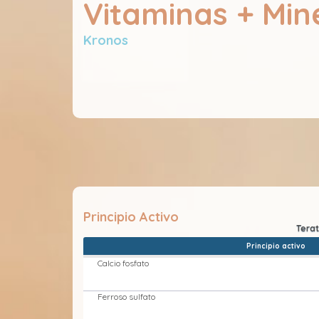
Vitaminas + Min
Kronos
Principio Activo
Principio activo
Calcio fosfato
Ferroso sulfato