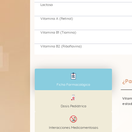
Lactosa
Vitamina A (Retinol)
Vitamina B1 (Tiamina)
Vitamina B2 (Riboflavina)
Vitamina B3 (Niacina - Nicotinamida - Niacinamida - Ácid
Vitamina B6 (Piridoxina)
¿Pa
Ficha Farmacológica
Vitamina C (Ácido ascórbico)
Vitam
Vitamina D3 (Colecalciferol)
estad
Dosis Pediátrica
Interacciones Medicamentosas