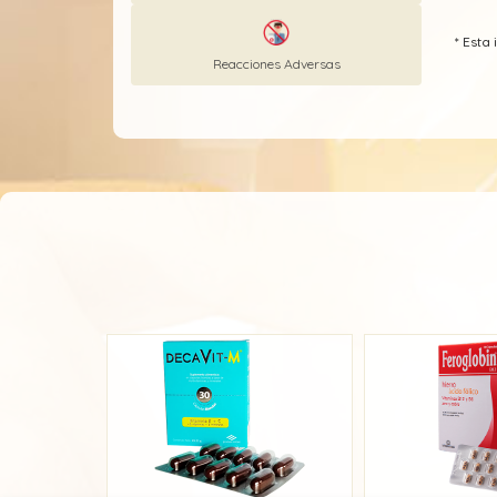
Vitamina B12 (Cianocobalamina)
* Esta
Reacciones Adversas
Vitamina B2 (Riboflavina)
Vitamina B3 (Niacina - Nicotinamida - Niacinamida - Ácid
Vitamina B6 (Piridoxina)
Vitamina C (Ácido ascórbico)
Vitamina D
Vitamina E (Tocoferol)
Zinc