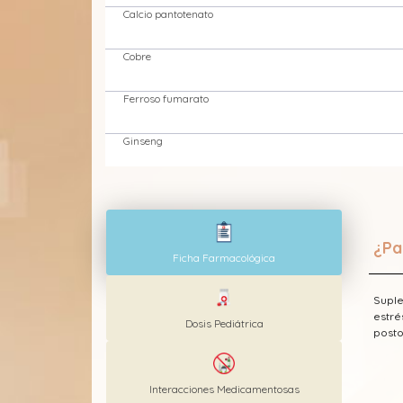
Calcio pantotenato
Cobre
Ferroso fumarato
Ginseng
Lecitina
Magnesio
¿Pa
Ficha Farmacológica
Manganeso
Suple
Potasio
estré
Dosis Pediátrica
posto
Vitamina A (Retinol)
Interacciones Medicamentosas
Vitamina B1 (Tiamina)