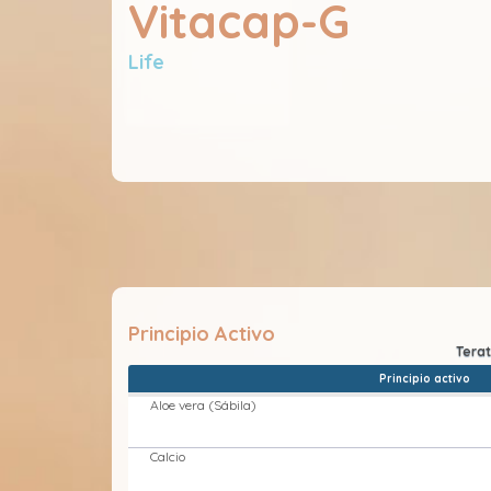
Vitacap-G
Life
Principio Activo
Principio activo
Aloe vera (Sábila)
Calcio