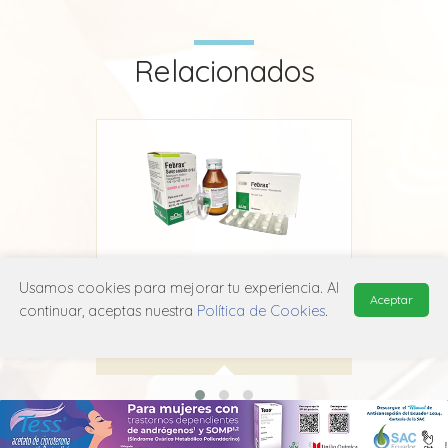
Relacionados
Usamos cookies para mejorar tu experiencia. Al
Febrax
Aceptar
continuar, aceptas nuestra
Política de Cookies
.
Grünenthal
M01A E52