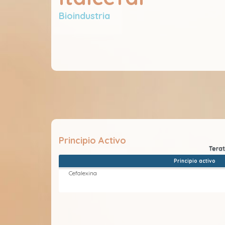
Bioindustria
Principio Activo
Principio activo
Cefalexina