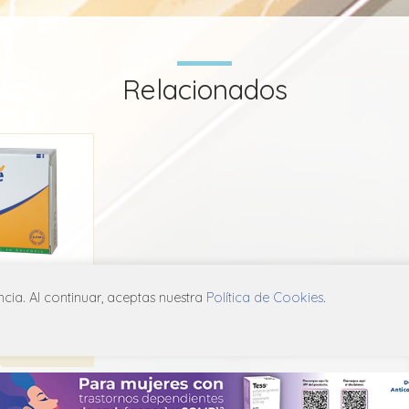
Relacionados
 La Santé
ia. Al continuar, aceptas nuestra
Política de Cookies
.
té
B01