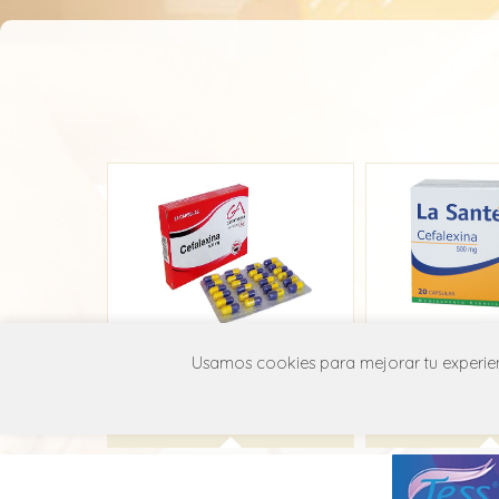
Cefalexina GA
Cefalexina
Usamos cookies para mejorar tu experienc
Genamérica
La San
J01D B01
J01D 