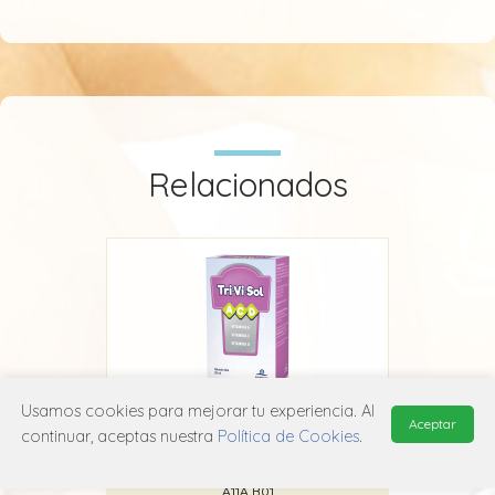
Relacionados
Usamos cookies para mejorar tu experiencia. Al
Aceptar
Z
Trivisol
continuar, aceptas nuestra
Política de Cookies
.
Ethical Nutrition
A11A B01