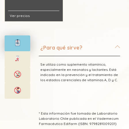
Ver precios
¿Para qué sirve?
Se utiliza como suplemento vitamínico,
especialmente en neonatos y lactantes. Está
indicado en la prevención y el tratamiento de
los estados carenciales de vitaminas A, D y C.
* Esta información fue tomada de Laboratorio
Laboratorio Chile publicada en el Vademecum
Farmacéutico Edifarm (ISBN: 9798281009201)