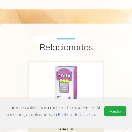
Relacionados
Usamos cookies para mejorar tu experiencia. Al
Aceptar
Z
Trivisol
continuar, aceptas nuestra
Política de Cookies
.
Ethical Nutrition
A11A B01