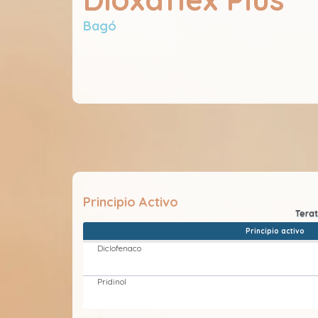
Bagó
Principio Activo
Principio activo
Diclofenaco
Pridinol