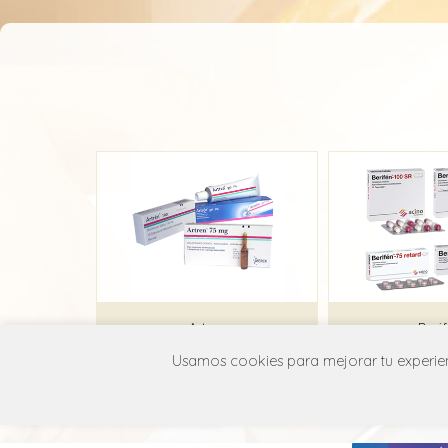
Artren
Beri
Usamos cookies para mejorar tu experienc
Merck
Acin
M01A B05
M01A 