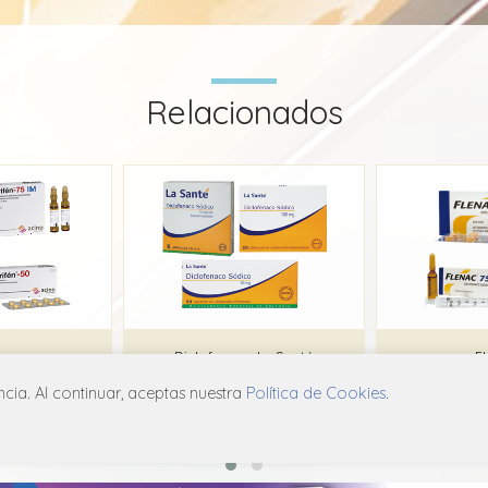
Relacionados
fen
Diclofenaco La Santé
F
ia. Al continuar, aceptas nuestra
Política de Cookies
.
o
La Santé
Pha
B05
M01A B05
M0