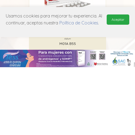
Usamos cookies para mejorar tu experiencia. Al
Aceptar
continuar, aceptas nuestra
Política de Cookies
.
lo
Dicasen
T
Adium
M01A B55
MANUAL DE USUARIO
POLÍTICA DE PRIVACIDAD
POLÍTICA DE COOKIES
© 2026, QuickMed de
Edifarm
. Todos los derechos reservados.