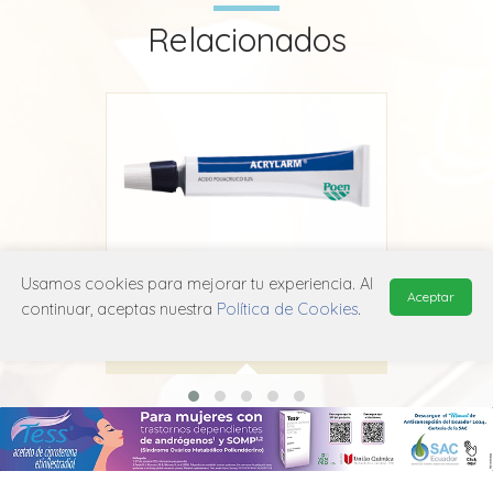
Relacionados
Usamos cookies para mejorar tu experiencia. Al
eno
Acrylarm Gel
Aceptar
continuar, aceptas nuestra
Política de Cookies
.
Poen
S01X A20