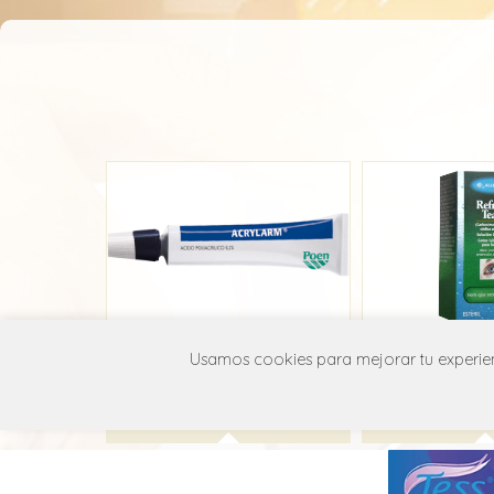
Acrylarm Gel
Refresh
Usamos cookies para mejorar tu experienc
Poen
Abbvie Ey
S01X A20
S01X 