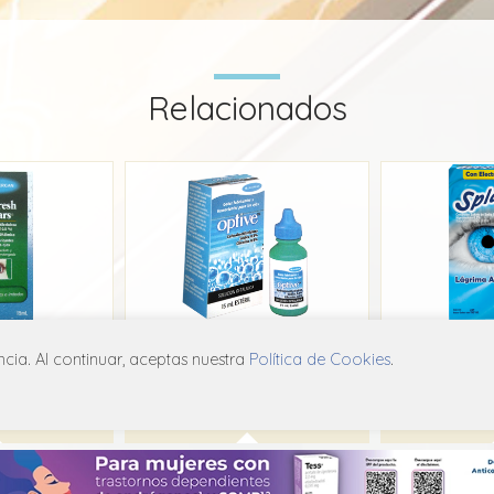
Relacionados
 Tears
Optive
Splash T
ia. Al continuar, aceptas nuestra
Política de Cookies
.
e Care
Abbvie Eye Care
A20
S01X A20
S0