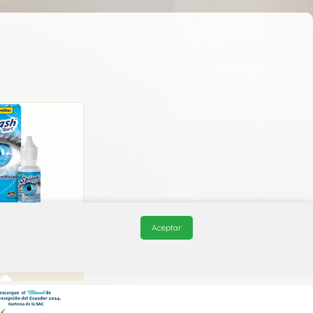
ears Ofteno
Aceptar
Sophia
1X A20