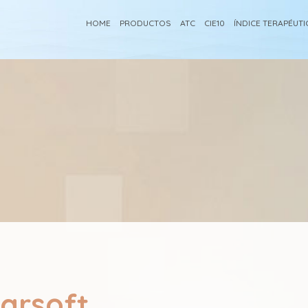
HOME
PRODUCTOS
ATC
CIE10
ÍNDICE TERAPÉUT
arsoft