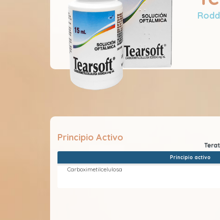
Rod
Principio Activo
Principio activo
Carboximetilcelulosa