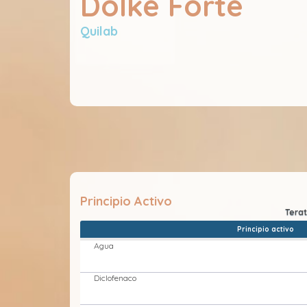
Dolke Forte
Quilab
Principio Activo
Principio activo
Agua
Diclofenaco