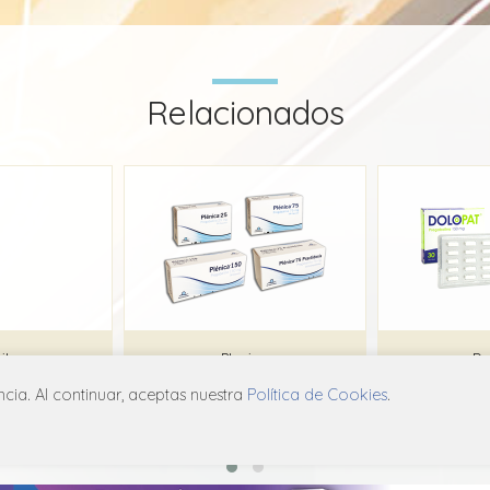
Relacionados
il
Plenica
Do
ia. Al continuar, aceptas nuestra
Política de Cookies
.
et
Interpharm
Bio
X16
N03A X16
N0