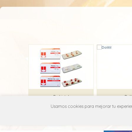
Prebictal
Dolit
Usamos cookies para mejorar tu experienc
Adium
BioGen
N03A X16
N03A 