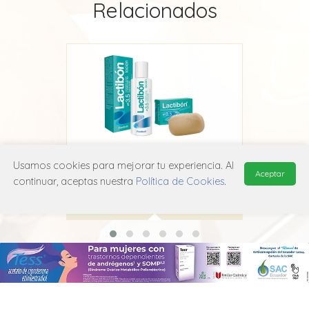
Relacionados
Usamos cookies para mejorar tu experiencia. Al
l
Lactibon pH 3.5
Aceptar
continuar, aceptas nuestra
Política de Cookies
.
Medihealth
G01A D01