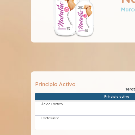
Marc
Principio Activo
Principio activo
Ácido Láctico
Lactosuero