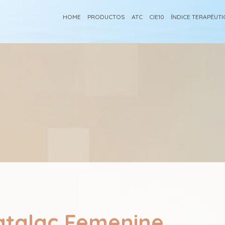
HOME
PRODUCTOS
ATC
CIE10
ÍNDICE TERAPÉUT
atalac Femenine