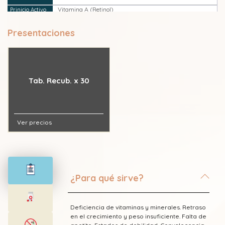
Vitamina A (Retinol)
Presentaciones
Vitamina B1 (Tiamina)
Vitamina B12 (Cianocobalamina)
Tab. Recub. x 30
Vitamina B2 (Riboflavina)
Vitamina B3 (Niacina - Nicotinamida - Niacinamida -
Ácido nicotínico - Vitamina PP)
Ver precios
Vitamina B6 (Piridoxina)
Vitamina C (Ácido ascórbico)
¿Para qué sirve?
Vitamina D3 (Colecalciferol)
Deficiencia de vitaminas y minerales. Retraso
Zinc
en el crecimiento y peso insuficiente. Falta de