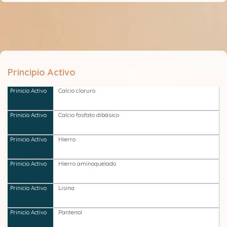
Principio Activo
Calcio cloruro
Calcio fosfato dibásico
Hierro
Hierro aminoquelado
Lisina
Pantenol