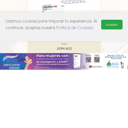
Usamos cookies para mejorar tu experiencia. Al
Aceptar
continuar, aceptas nuestra
Política de Cookies
.
Bactiflox 500-750
Acino
J01M A02
MANUAL DE USUARIO
POLÍTICA DE PRIVACIDAD
POLÍTICA DE COOKIES
© 2026, QuickMed de
Edifarm
. Todos los derechos reservados.