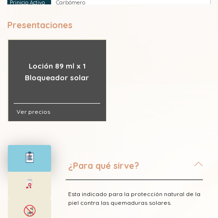
Carbómero
Presentaciones
Edetatos (EDTA)
Fenoxietanol
Loción 89 ml x 1
Metilcelulosa
Bloqueador solar
Metilparabeno
Ver precios
Tocoferol
Trietanolamina
¿Para qué sirve?
Vitamina A (Retinol)
Esta indicado para la protección natural de la
piel contra las quemaduras solares.