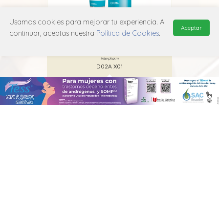
Usamos cookies para mejorar tu experiencia. Al
Aceptar
continuar, aceptas nuestra
Política de Cookies
.
Ceramid
Cetaphil
Interpharm
D02A X01
MANUAL DE USUARIO
POLÍTICA DE PRIVACIDAD
POLÍTICA DE COOKIES
© 2026, QuickMed de
Edifarm
. Todos los derechos reservados.