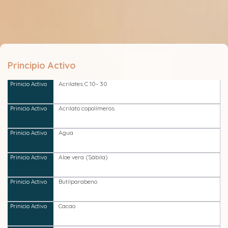
Principio Activo
Acrilates C 10- 30
Acrilato copolímeros
Agua
Aloe vera (Sábila)
Butilparabeno
Cacao