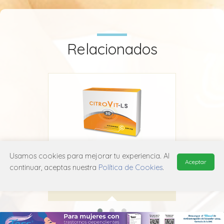
Relacionados
Usamos cookies para mejorar tu experiencia. Al
Citrovit LS
Vi
Aceptar
continuar, aceptas nuestra
Política de Cookies
.
Siegfried
A11G A01