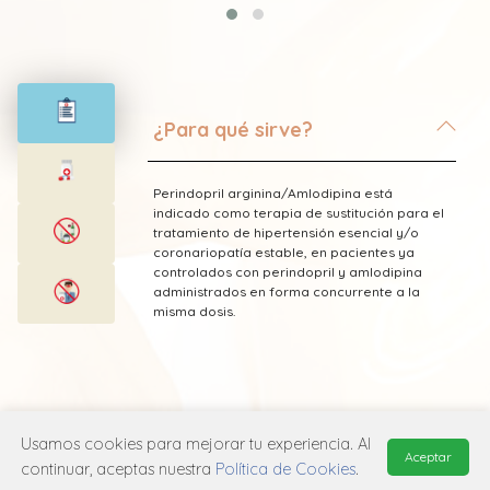
¿Para qué sirve?
Perindopril arginina/Amlodipina está
indicado como terapia de sustitución para el
tratamiento de hipertensión esencial y/o
coronariopatía estable, en pacientes ya
controlados con perindopril y amlodipina
administrados en forma concurrente a la
misma dosis.
* Esta información fue tomada de Laboratorio
Usamos cookies para mejorar tu experiencia. Al
Aceptar
Servier publicada en el Vademecum
continuar, aceptas nuestra
Política de Cookies
.
Farmacéutico Edifarm (ISBN: 9798281009201)