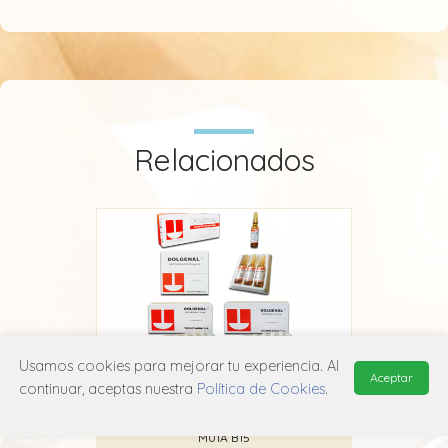
Relacionados
Usamos cookies para mejorar tu experiencia. Al
Aceptar
Dolgenal
continuar, aceptas nuestra
Política de Cookies
.
Adium
M01A B15