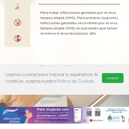
Para tratar infecciones genitales por el virus
herpes simple (VHS), Para prevenir (suprimir)
infecciones genitales recurrentes por el virus
herpes simple (VHS) en pacientes que tienen
al menos 6 recurrencias por año.
* Esta información fue tomada de Laboratorio
Acromax publicada en el Vademecum
Usamos cookies para mejorar tu experiencia. Al
Farmacéutico Edifarm (ISBN: 9798281009201)
Aceptar
continuar, aceptas nuestra
Política de Cookies
.
MANUAL DE USUARIO
POLÍTICA DE PRIVACIDAD
POLÍTICA DE COOKIES