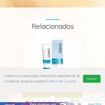
Relacionados
Usamos cookies para mejorar tu experiencia. Al
Ceramid
Cetaphil
Aceptar
continuar, aceptas nuestra
Política de Cookies
.
Interpharm
D02A X01